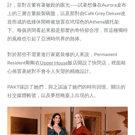
計，並對古董有著敏銳的眼光——試著想像在Aurora桌布
上的三層古董銀製碗盤，以及那對由Café Grey Deluxe改
造而成的低矮休閒椅被放置在玳瑁色的Athena牆托架
下。每個房間看起來都是那麼的奇特卻合理，而這種獨特
的風格也引起了亞洲時尚界的熱捧。
對於那些不需要進行家庭裝修的人來說，Permanent
Resident剛剛在
Upper House
飯店開設了快閃店，裡面精
心佈置著絕對不會令人失望的精緻設計。
PAKT採訪了她們，與之談論了她們的時尚回憶、關注的
社交媒體帳號，以及夢想晚宴上出現的人。