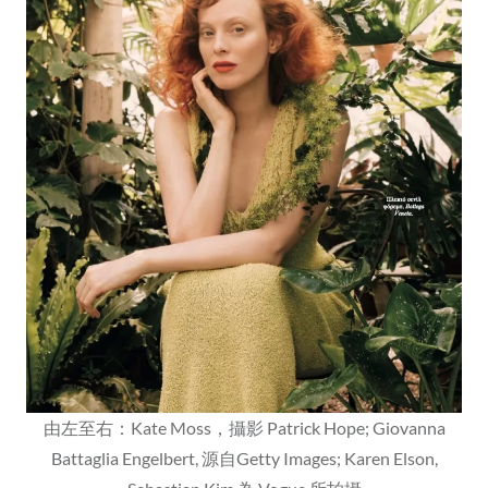
由左至右：Kate Moss，攝影 Patrick Hope; Giovanna
Battaglia Engelbert, 源自Getty Images; Karen Elson,