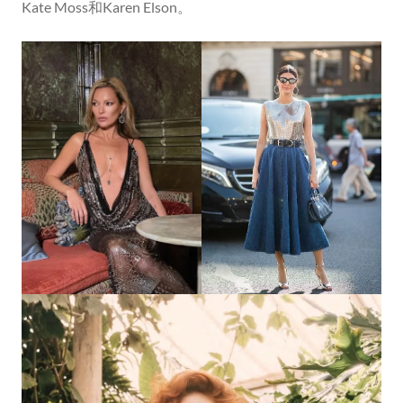
Kate Moss和Karen Elson。