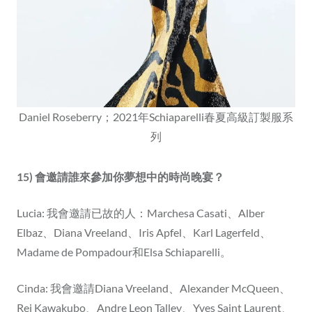
Daniel Roseberry；2021年Schiaparelli春夏高級訂製服系
列
15) 會邀請誰來參加你夢想中的時尚晚宴？
Lucia: 我會邀請已故的人：Marchesa Casati、Alber
Elbaz、Diana Vreeland、Iris Apfel、Karl Lagerfeld、
Madame de Pompadour和Elsa Schiaparelli。
Cinda: 我會邀請Diana Vreeland、Alexander McQueen、
Rei Kawakubo、Andre Leon Talley、Yves Saint Laurent、