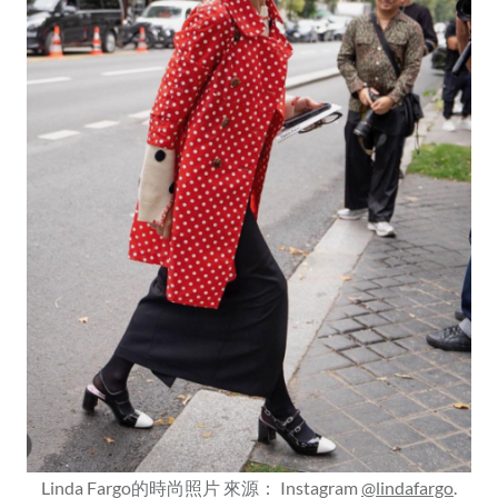
Linda Fargo的時尚照片 來源： Instagram
@lindafargo
.