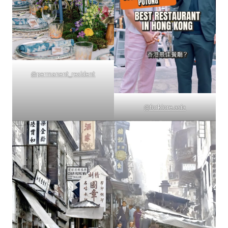
@permanent_resident
@forklore.asia