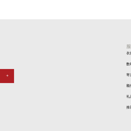
衣
数
寄
额
礼
推